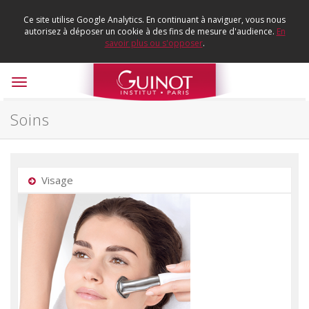
Ce site utilise Google Analytics. En continuant à naviguer, vous nous
autorisez à déposer un cookie à des fins de mesure d'audience.
En
savoir plus ou s'opposer
.
Toggle
navigation
Soins
Visage