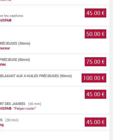
45.00 €
se les capitons
NISPA®
50.00 €
ÉCIEUSES (30min)
ouceur
RÉCIEUSE (60min)
75.00 €
elax
AXANT AUX 4 HUILES PRÉCIEUSES (90min)
100.00 €
45.00 €
ORT DES JAMBES
(30 min)
NISPA®
“Palper-rouler”
DS
(30 min)
45.00 €
ing