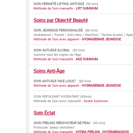
SOIN FERMETÉ LIFTING ANTI-ÂGE
(50 min)
Méthode de Soin manuelle -
LIFT SUMMUM
Soins par Objectif Beauté
SOIN JEUNESSE PERSONNALISÉ
(60 min)
Hydratation / Pureté / Anti-rides / Nutrition / Taches brunes / Apa
Méthode de Soin avec appareil -
HYDRADERMIE JEUNESSE
SOIN ANTI-ÂGE GLOBAL
(50 min)
Gomme tous les signes de l’âge
Méthode de Soin manuelle -
AGE SUMMUM
Soins Anti-Âge
SOIN ANTI-ÂGE “AGE LOGIC”
(60 min)
Méthode de Soin avec appareil -
HYDRADERMIE JEUNESSE
SOIN REPULPANT HYDRATANT (45min)
Méthode de Soin avec manuelle -
Hydra Summum
Soin Éclat
SOIN PEELING RÉNOVATEUR DE PEAU
(45 min)
Protocole “peaux sensibles”
Méthode de Soin manuelle -
HYDRA PEELING (HYDRABRASION)