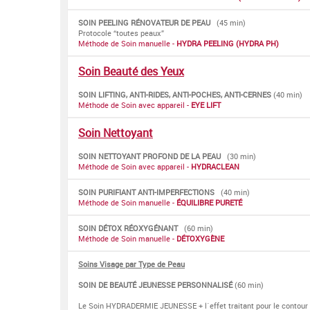
SOIN PEELING RÉNOVATEUR DE PEAU
(45 min)
Protocole “toutes peaux”
Méthode de Soin manuelle -
HYDRA PEELING (HYDRA PH)
Soin Beauté des Yeux
SOIN LIFTING, ANTI-RIDES, ANTI-POCHES, ANTI-CERNES
(40 min)
Méthode de Soin avec appareil -
EYE LIFT
Soin Nettoyant
SOIN NETTOYANT PROFOND DE LA PEAU
(30 min)
Méthode de Soin avec appareil -
HYDRACLEAN
SOIN PURIFIANT ANTI-IMPERFECTIONS
(40 min)
Méthode de Soin manuelle -
ÉQUILIBRE PURETÉ
SOIN DÉTOX RÉOXYGÉNANT
(60 min)
Méthode de Soin manuelle -
DÉTOXYGÈNE
Soins Visage par Type de Peau
SOIN DE BEAUTÉ JEUNESSE PERSONNALISÉ
(60 min)
Le Soin HYDRADERMIE JEUNESSE + l´effet traitant pour le contour 