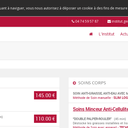
tinuant à naviguer, vous nous autorisez à déposer un cookie à des fins de mesur
04 74 59 57 87
institut.g
L'Institut
Actu
SOINS CORPS
SOIN ANTI-GRAISSE, ANTI-EAU AVE
145.00 €
Méthode de Soin manuelle -
SLIM LOG
Soins Minceur Anti-Cellulit
n)
110.00 €
“DOUBLE PALPER-ROULER”
(45 min)
Déstocke les graisses installées et li
Méthode de Soin avec appareil -
TECH