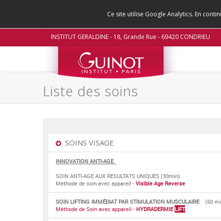
Ce site utilise Google Analytics. En con
INSTITUT GERALDINE - 18, Grande Rue - 69420 CONDRIEU
Liste des soins
SOINS VISAGE
INNOVATION ANTI-AGE
SOIN ANTI-AGE AUX RESULTATS UNIQUES (30min)
Méthode de soin avec appareil -
Visible Age Reverse
SOIN LIFTING IMMÉDIAT PAR STIMULATION MUSCULAIRE
(60 mi
Méthode de Soin avec appareil -
HYDRADERMIE
LIFT