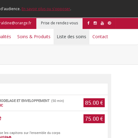
e d'audience.
En savoir plus ou s'opposer
.
eraldine@orange.fr
Prise de rendez-vous
alités
Soins & Produits
Liste des soins
Contact
C MODELAGE ET ENVELOPPEMENT
(50 min)
85.00 €
IC
e
75.00 €
sse les capitons sur l’ensemble du corps
NISPA®