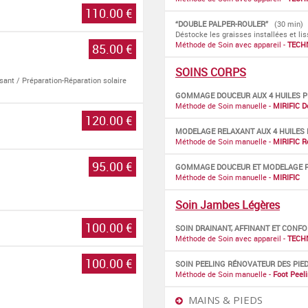
110.00 €
“DOUBLE PALPER-ROULER”
(30 min)
Déstocke les graisses installées et lis
Méthode de Soin avec appareil -
TECH
85.00 €
SOINS CORPS
isant / Préparation-Réparation solaire
GOMMAGE DOUCEUR AUX 4 HUILES PR
Méthode de Soin manuelle -
MIRIFIC D
120.00 €
MODELAGE RELAXANT AUX 4 HUILES P
Méthode de Soin manuelle -
MIRIFIC R
95.00 €
GOMMAGE DOUCEUR ET MODELAGE REL
Méthode de Soin manuelle -
MIRIFIC
Soin Jambes Légères
100.00 €
SOIN DRAINANT, AFFINANT ET CONF
Méthode de Soin avec appareil -
TECH
100.00 €
SOIN PEELING RÉNOVATEUR DES PIE
Méthode de Soin manuelle -
Foot Peel
MAINS & PIEDS