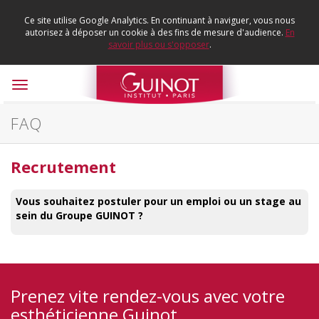
Ce site utilise Google Analytics. En continuant à naviguer, vous nous
autorisez à déposer un cookie à des fins de mesure d'audience.
En
savoir plus ou s'opposer
.
Toggle
navigation
FAQ
Recrutement
Vous souhaitez postuler pour un emploi ou un stage au
sein du Groupe GUINOT ?
Prenez vite rendez-vous avec votre
esthéticienne Guinot